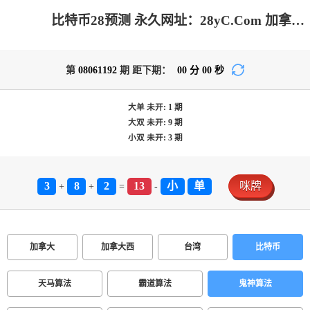
比特币28预测 永久网址：28yC.Com 加拿大PC预测网-加拿大28开奖|PC结果预测官网|加拿大pc在线预测结果_极致火热优质的免费预测
第
08061192
期 距下期：
00
分
00
秒
大单
未开:
1
期
大双
未开:
9
期
小双
未开:
3
期
3
8
2
13
小
单
咪牌
+
+
=
-
加拿大
加拿大西
台湾
比特币
天马算法
霸道算法
鬼神算法