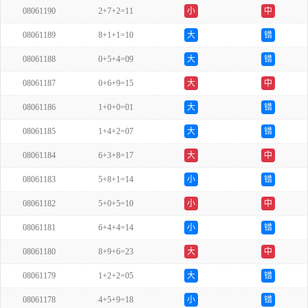
08061190
2+7+2=11
小
中
08061189
8+1+1=10
大
错
08061188
0+5+4=09
大
错
08061187
0+6+9=15
大
中
08061186
1+0+0=01
大
错
08061185
1+4+2=07
大
错
08061184
6+3+8=17
大
中
08061183
5+8+1=14
小
错
08061182
5+0+5=10
小
中
08061181
6+4+4=14
小
错
08061180
8+9+6=23
大
中
08061179
1+2+2=05
大
错
08061178
4+5+9=18
小
错