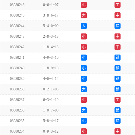
08080246
0+6+1=07
小
中
08080245
3+8+6=17
大
中
08080244
5+4+0=09
大
错
08080243
2+8+3=13
小
中
08080242
1+8+4=13
小
中
08080241
4+9+3=16
小
错
08080240
1+8+9=18
小
错
08080239
4+6+4=14
小
错
08080238
0+2+1=03
大
错
08080237
6+3+1=10
小
中
08080236
1+0+7=08
大
错
08080235
5+8+4=17
小
错
08080234
0+9+3=12
小
中