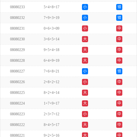
08080233
5+4+8=17
小
错
08080232
7+9+3=19
小
错
08080231
0+6+3=09
小
中
08080230
3+6+5=14
大
中
08080229
9+5+4=18
大
中
08080228
6+4+9=19
大
中
08080227
7+6+8=21
小
错
08080226
2+8+2=12
小
中
08080225
8+2+4=14
大
中
08080224
1+7+9=17
大
中
08080223
2+3+7=12
小
中
08080222
8+4+5=17
大
中
08080221
9+2+5=16
大
中