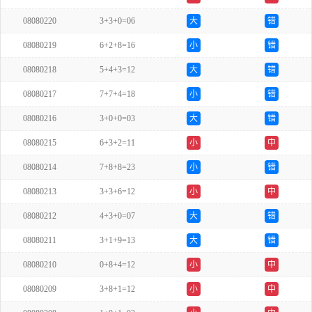
08080220
3+3+0=06
大
错
08080219
6+2+8=16
小
错
08080218
5+4+3=12
大
错
08080217
7+7+4=18
小
错
08080216
3+0+0=03
大
错
08080215
6+3+2=11
小
中
08080214
7+8+8=23
小
错
08080213
3+3+6=12
小
中
08080212
4+3+0=07
大
错
08080211
3+1+9=13
大
错
08080210
0+8+4=12
小
中
08080209
3+8+1=12
小
中