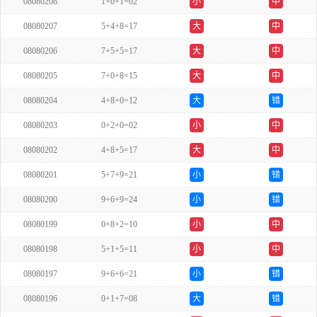
08080208
1+0+1=02
小
中
08080207
5+4+8=17
大
中
08080206
7+5+5=17
大
中
08080205
7+0+8=15
大
中
08080204
4+8+0=12
大
错
08080203
0+2+0=02
小
中
08080202
4+8+5=17
大
中
08080201
5+7+9=21
小
错
08080200
9+6+9=24
小
错
08080199
0+8+2=10
小
中
08080198
5+1+5=11
小
中
08080197
9+6+6=21
小
错
08080196
0+1+7=08
大
错