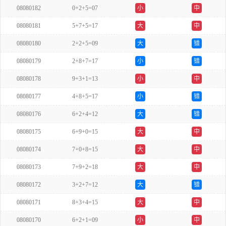
08080182
0+2+5=07
小
中
08080181
5+7+5=17
大
中
08080180
2+2+5=09
大
错
08080179
2+8+7=17
小
错
08080178
9+3+1=13
小
中
08080177
4+8+5=17
小
错
08080176
6+2+4=12
大
错
08080175
6+9+0=15
大
中
08080174
7+0+8=15
大
中
08080173
7+9+2=18
大
中
08080172
3+2+7=12
大
错
08080171
8+3+4=15
大
中
08080170
6+2+1=09
小
中