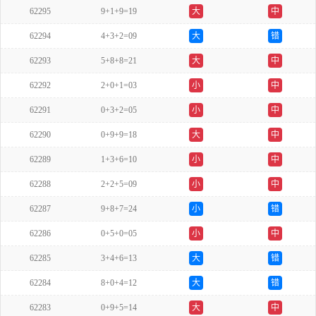
62295
9+1+9=19
大
中
62294
4+3+2=09
大
错
62293
5+8+8=21
大
中
62292
2+0+1=03
小
中
62291
0+3+2=05
小
中
62290
0+9+9=18
大
中
62289
1+3+6=10
小
中
62288
2+2+5=09
小
中
62287
9+8+7=24
小
错
62286
0+5+0=05
小
中
62285
3+4+6=13
大
错
62284
8+0+4=12
大
错
62283
0+9+5=14
大
中