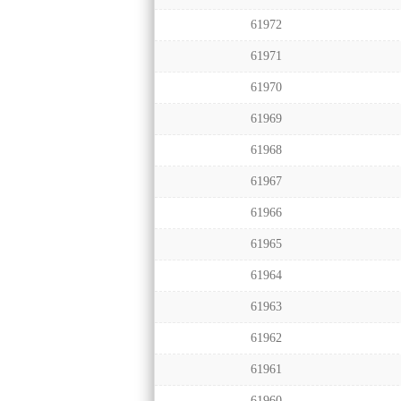
61972
61971
61970
61969
61968
61967
61966
61965
61964
61963
61962
61961
61960