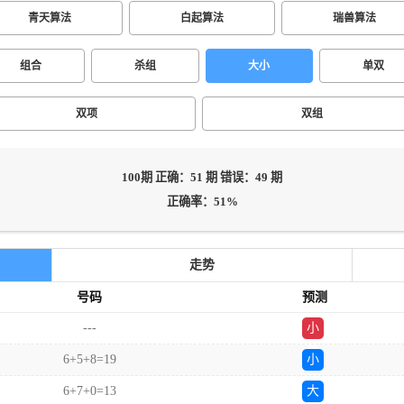
青天算法
白起算法
瑞兽算法
组合
杀组
大小
单双
双项
双组
100期 正确：51 期 错误：49 期
正确率：51%
走势
号码
预测
---
小
单
6+5+8=19
小
6+7+0=13
大