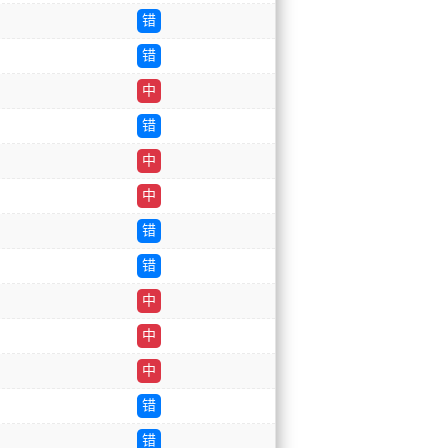
错
错
中
错
中
中
错
错
中
中
中
错
错