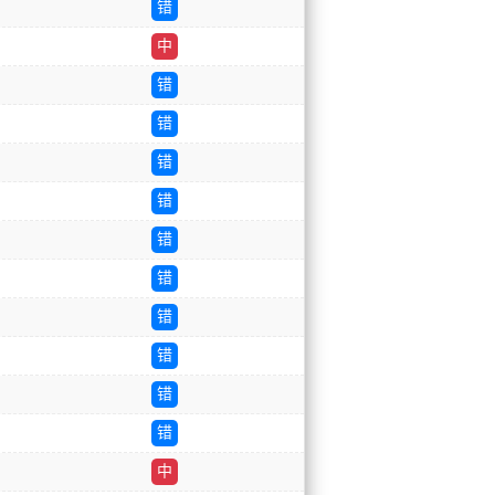
错
中
错
错
错
错
错
错
错
错
错
错
中