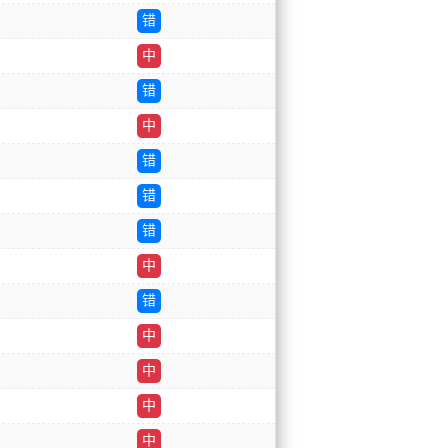
错
中
错
中
错
错
错
中
错
中
中
中
中