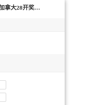
加拿大西28预测 永久网址：28yC.Com 加拿大PC预测网-加拿大28开奖|PC结果预测官网|加拿大pc在线预测结果_极致火热优质的免费预测