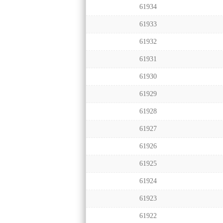
61934
61933
61932
61931
61930
61929
61928
61927
61926
61925
61924
61923
61922