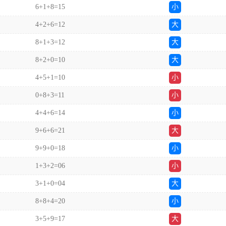
6+1+8=15
小
4+2+6=12
大
8+1+3=12
大
8+2+0=10
大
4+5+1=10
小
0+8+3=11
小
4+4+6=14
小
9+6+6=21
大
9+9+0=18
小
1+3+2=06
小
3+1+0=04
大
8+8+4=20
小
3+5+9=17
大