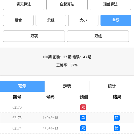
青天算法
白起算法
瑞兽算法
组合
杀组
大小
单双
双项
双组
100期 正确：57 期 错误：43 期
正确率：57%
预测
走势
统计
期号
号码
预测
结果
62176
---
双
---
62175
1+9+8=18
单
错
62174
4+5+4=13
双
错