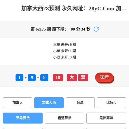
加拿大西28预测 永久网址：28yC.Com 加拿大PC预测网-加拿大28开奖|PC结果预测官网|加拿大pc在线预测结果_极致火热优质的免费预测
第
62175
期 距下期：
00
分
34
秒
大单
未开:
6
期
小单
未开:
1
期
小双
未开:
3
期
1
9
8
18
大
双
咪牌
+
+
=
-
加拿大
加拿大西
台湾
比特币
天马算法
霸道算法
鬼神算法