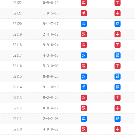
62122
0+9+6=15
单
中
62121
1+9+5=15
单
中
62120
9+1+7=17
双
错
62119
2+4+6=12
双
中
62118
9+9+6=24
双
中
62117
4+3+6=13
双
错
62116
5+3+0=08
双
中
62115
8+8+9=25
双
错
62114
9+1+0=10
单
错
62113
9+2+9=20
双
中
62112
8+0+4=12
双
中
62111
2+4+2=08
单
错
62110
4+9+9=22
双
中