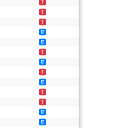
中
中
中
错
错
中
错
中
错
中
中
错
错