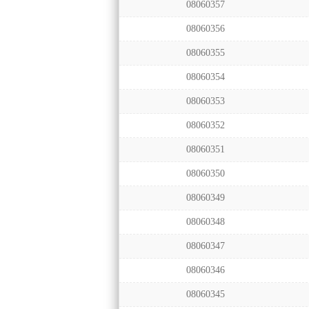
08060357
08060356
08060355
08060354
08060353
08060352
08060351
08060350
08060349
08060348
08060347
08060346
08060345