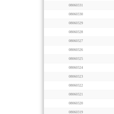
08060331
08060330
08060329
08060328
08060327
08060326
08060325
08060324
08060323
08060322
08060321
08060320
08060319