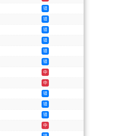
错
错
错
错
错
错
中
中
错
错
错
中
错