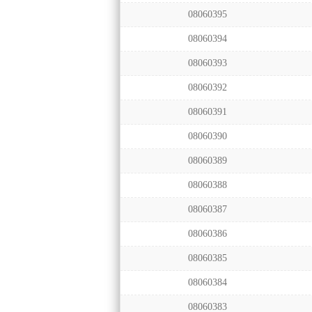
08060395
08060394
08060393
08060392
08060391
08060390
08060389
08060388
08060387
08060386
08060385
08060384
08060383