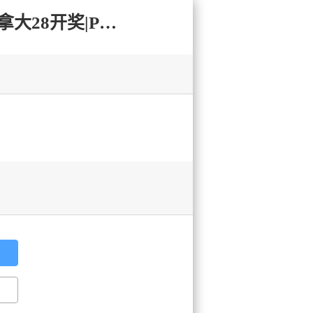
比特币28预测 永久网址：28yC.Com 加拿大PC预测网-加拿大28开奖|PC结果预测官网|加拿大pc在线预测结果_极致火热优质的免费预测