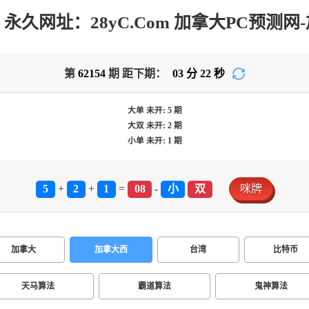
第
62154
期 距下期：
03
分
22
秒
大单
未开:
5
期
大双
未开:
2
期
小单
未开:
1
期
5
+
2
+
1
=
08
-
小
双
咪牌
加拿大
加拿大西
台湾
比特币
天马算法
霸道算法
鬼神算法