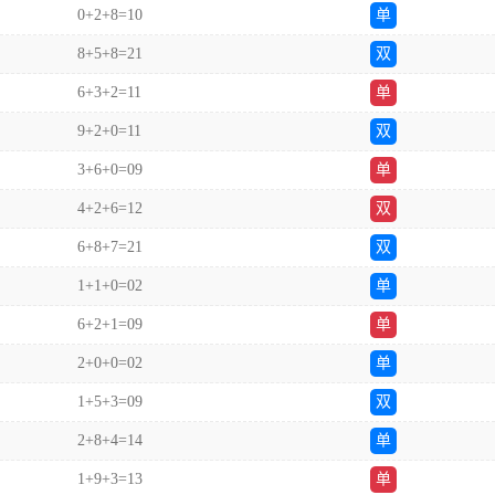
0+2+8=10
单
8+5+8=21
双
6+3+2=11
单
9+2+0=11
双
3+6+0=09
单
4+2+6=12
双
6+8+7=21
双
1+1+0=02
单
6+2+1=09
单
2+0+0=02
单
1+5+3=09
双
2+8+4=14
单
1+9+3=13
单