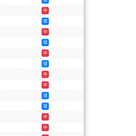
中
错
中
错
中
错
中
中
错
错
中
中