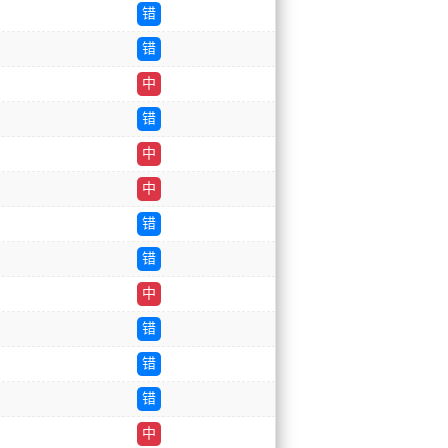
错
错
中
错
中
中
错
错
中
错
错
错
中