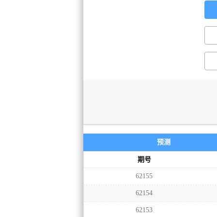
预测
期号
62155
62154
62153