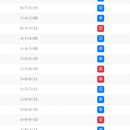
9+7+3=19
双
2+4+2=08
单
8+3+3=14
双
4+1+4=09
双
1+4+3=08
单
5+9+6=20
单
1+3+6=10
双
5+8+8=21
单
1+5+7=13
双
5+9+0=14
单
3+9+4=16
单
0+9+9=18
双
3+8+3=14
单