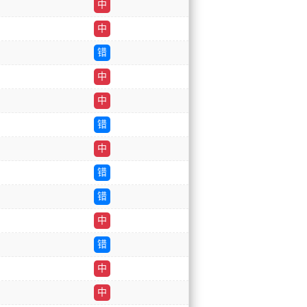
中
中
错
中
中
错
中
错
错
中
错
中
中