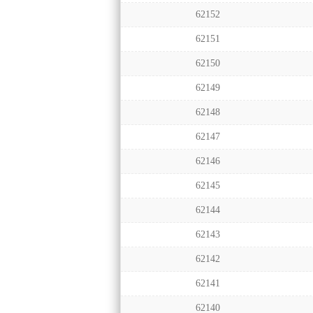
62152
62151
62150
62149
62148
62147
62146
62145
62144
62143
62142
62141
62140