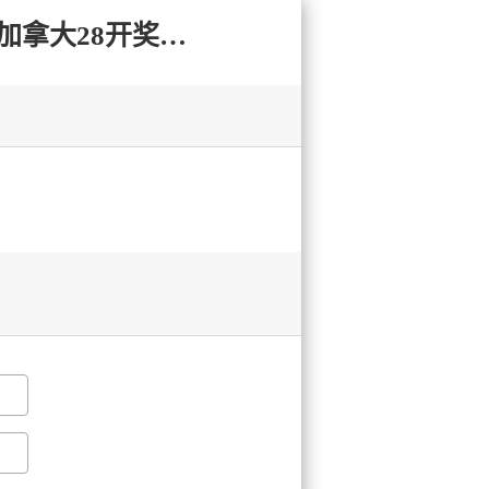
加拿大西28预测 永久网址：28yC.Com 加拿大PC预测网-加拿大28开奖|PC结果预测官网|加拿大pc在线预测结果_极致火热优质的免费预测