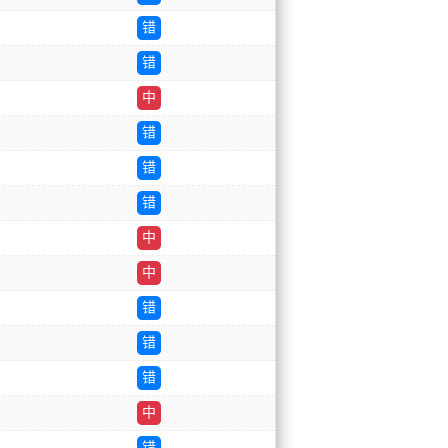
错
错
中
错
错
错
中
中
错
错
错
中
错