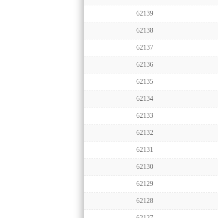
62139
62138
62137
62136
62135
62134
62133
62132
62131
62130
62129
62128
62127