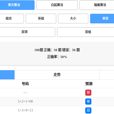
青天算法
白起算法
瑞兽算法
组合
杀组
大小
单双
双项
双组
100期 正确：50 期 错误：50 期
正确率：50%
走势
号码
预测
---
单
5+2+1=08
单
1+3+9=13
双