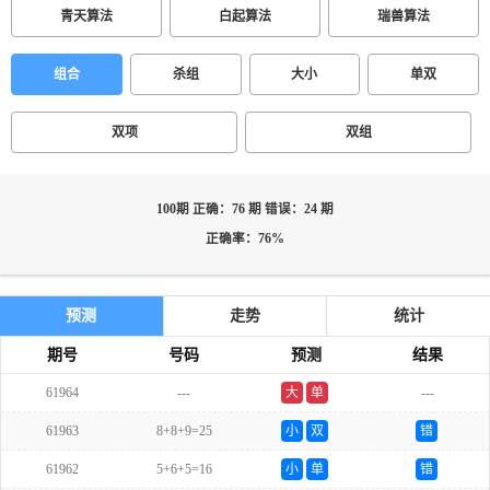
青天算法
白起算法
瑞兽算法
组合
杀组
大小
单双
双项
双组
100期 正确：76 期 错误：24 期
正确率：76%
预测
走势
统计
期号
号码
预测
结果
61964
---
大
单
---
61963
8+8+9=25
小
双
错
61962
5+6+5=16
小
单
错