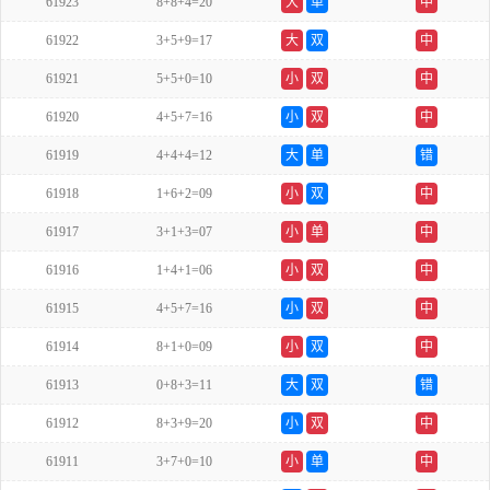
61923
8+8+4=20
大
单
中
61922
3+5+9=17
大
双
中
61921
5+5+0=10
小
双
中
61920
4+5+7=16
小
双
中
61919
4+4+4=12
大
单
错
61918
1+6+2=09
小
双
中
61917
3+1+3=07
小
单
中
61916
1+4+1=06
小
双
中
61915
4+5+7=16
小
双
中
61914
8+1+0=09
小
双
中
61913
0+8+3=11
大
双
错
61912
8+3+9=20
小
双
中
61911
3+7+0=10
小
单
中