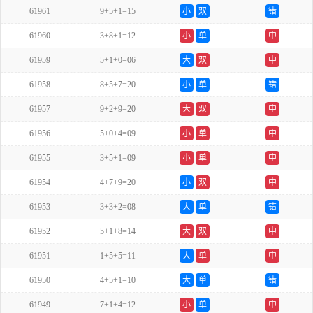
61961
9+5+1=15
小
双
错
61960
3+8+1=12
小
单
中
61959
5+1+0=06
大
双
中
61958
8+5+7=20
小
单
错
61957
9+2+9=20
大
双
中
61956
5+0+4=09
小
单
中
61955
3+5+1=09
小
单
中
61954
4+7+9=20
小
双
中
61953
3+3+2=08
大
单
错
61952
5+1+8=14
大
双
中
61951
1+5+5=11
大
单
中
61950
4+5+1=10
大
单
错
61949
7+1+4=12
小
单
中