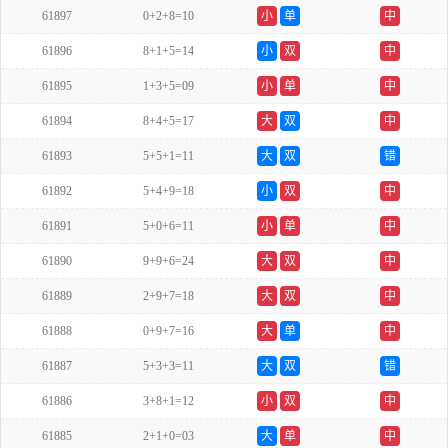
61897
0+2+8=10
小
单
中
61896
8+1+5=14
小
双
中
61895
1+3+5=09
小
单
中
61894
8+4+5=17
大
双
中
61893
5+5+1=11
大
双
错
61892
5+4+9=18
小
双
中
61891
5+0+6=11
小
单
中
61890
9+9+6=24
大
双
中
61889
2+9+7=18
大
双
中
61888
0+9+7=16
大
单
中
61887
5+3+3=11
大
双
错
61886
3+8+1=12
小
双
中
61885
2+1+0=03
大
单
中