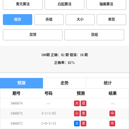
青天算法
白起算法
瑞兽算法
组合
杀组
大小
单双
双项
双组
100期 正确：82 期 错误：18 期
正确率：82%
预测
走势
统计
期号
号码
预测
结果
3466674
---
大
双
---
3466673
3+1+1=05
小
单
中
3466672
2+6+5=13
大
单
中