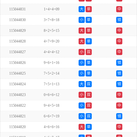
115044831
1+4+4=09
大
单
中
115044830
3+7+8=18
小
单
错
115044829
8+2+5=15
大
单
中
115044828
4+7+9=20
大
单
中
115044827
4+4+4=12
小
双
中
115044826
9+6+1=16
小
单
错
115044825
7+5+2=14
小
单
错
115044824
7+5+1=13
大
双
错
115044823
0+6+6=12
小
双
中
115044822
9+4+5=18
小
双
中
115044821
6+6+7=19
小
双
错
115044820
4+6+6=16
大
单
中