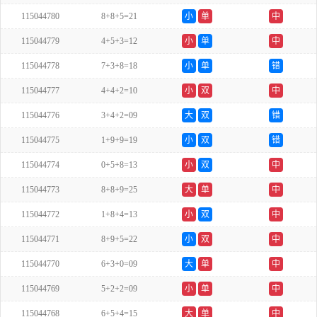
115044780
8+8+5=21
小
单
中
115044779
4+5+3=12
小
单
中
115044778
7+3+8=18
小
单
错
115044777
4+4+2=10
小
双
中
115044776
3+4+2=09
大
双
错
115044775
1+9+9=19
小
双
错
115044774
0+5+8=13
小
双
中
115044773
8+8+9=25
大
单
中
115044772
1+8+4=13
小
双
中
115044771
8+9+5=22
小
双
中
115044770
6+3+0=09
大
单
中
115044769
5+2+2=09
小
单
中
115044768
6+5+4=15
大
单
中