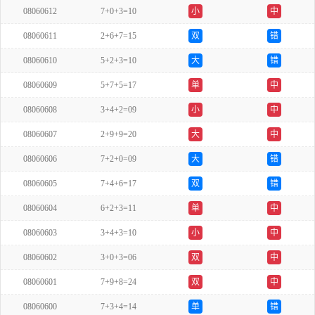
08060612
7+0+3=10
小
中
08060611
2+6+7=15
双
错
08060610
5+2+3=10
大
错
08060609
5+7+5=17
单
中
08060608
3+4+2=09
小
中
08060607
2+9+9=20
大
中
08060606
7+2+0=09
大
错
08060605
7+4+6=17
双
错
08060604
6+2+3=11
单
中
08060603
3+4+3=10
小
中
08060602
3+0+3=06
双
中
08060601
7+9+8=24
双
中
08060600
7+3+4=14
单
错