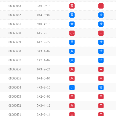
08060663
3+6+9=18
双
中
08060662
0+4+3=07
双
错
08060661
9+0+4=13
大
错
08060660
6+5+2=13
小
中
08060659
6+7+9=22
单
错
08060658
3+3+1=07
双
错
08060657
1+7+1=09
大
错
08060656
6+9+9=24
双
中
08060655
0+4+0=04
双
中
08060654
4+3+8=15
小
错
08060653
1+2+6=09
单
中
08060652
5+3+4=12
双
中
08060651
3+5+6=14
大
中