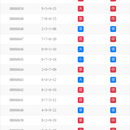
08060650
9+5+9=23
大
中
08060649
7+8+0=15
单
中
08060648
2+5+1=08
单
错
08060647
7+7+6=20
双
中
08060646
0+9+1=10
大
错
08060645
6+7+3=16
小
错
08060644
2+0+7=09
单
中
08060643
6+4+2=12
大
错
08060642
8+2+0=10
双
中
08060641
0+7+5=12
双
中
08060640
4+9+9=22
单
错
08060639
8+2+9=19
单
中