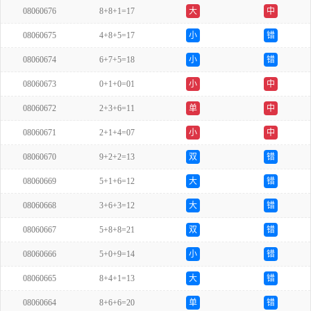
08060676
8+8+1=17
大
中
08060675
4+8+5=17
小
错
08060674
6+7+5=18
小
错
08060673
0+1+0=01
小
中
08060672
2+3+6=11
单
中
08060671
2+1+4=07
小
中
08060670
9+2+2=13
双
错
08060669
5+1+6=12
大
错
08060668
3+6+3=12
大
错
08060667
5+8+8=21
双
错
08060666
5+0+9=14
小
错
08060665
8+4+1=13
大
错
08060664
8+6+6=20
单
错